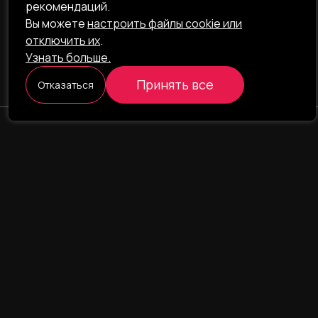
рекомендаций.
Вы можете
настроить файлы cookie или
отключить их
.
Узнать больше.
Принять все
Отказаться
ILAVISTA
Product Development
НАВИГАЦИЯ
УСЛУГИ
Наши проекты
Интернет-проекты
Портфолио
Интернет-магазины
О компании
CRM/ERP-системы
Блог
CRM - фармаконадзор