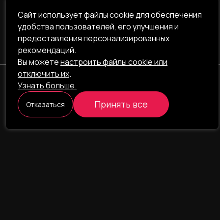
Сайт использует файлы cookie для обеспечения
удобства пользователей, его улучшения и
предоставления персонализированных
рекомендаций.
Вы можете
настроить файлы cookie или
отключить их
.
Узнать больше.
ILAVISTA
Принять все
Отказаться
Product Development
НАВИГАЦИЯ
УСЛУГИ
Наши проекты
Интернет-проекты
Портфолио
Интернет-магазины
О компании
CRM/ERP-системы
Блог
CRM - фармаконадзор
Команда
CRM - логистика