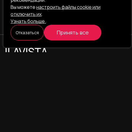
рекомендаций.
Вы можете
настроить файлы cookie или
отключить их
.
Узнать больше.
Принять все
Отказаться
ILAVISTA
Product Development
НАВИГАЦИЯ
УСЛУГИ
Наши проекты
Интернет-проекты
Портфолио
Интернет-магазины
О компании
CRM/ERP-системы
Блог
CRM - фармаконадзор
Команда
CRM - логистика