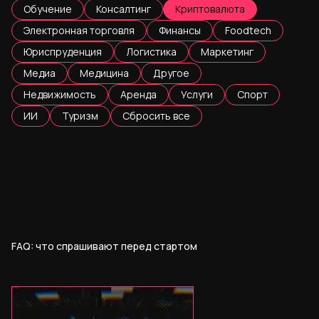
Обучение
Консалтинг
Криптовалюта
Электронная торговля
Финансы
Foodtech
Юриспруденция
Логистика
Маркетинг
Медиа
Медицина
Другое
Недвижимость
Аренда
Услуги
Спорт
ИИ
Туризм
Сбросить все
FAQ: что спрашивают перед стартом