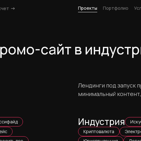
Проекты
Портфолио
Ус
счет
Промо-сайт в индуст
Лендинги под запуск п
минимальный контент,
Индустрия
ссифайд
Иску
ейс
Криптовалюта
Электр
росить все
Юриспруденция
Логи