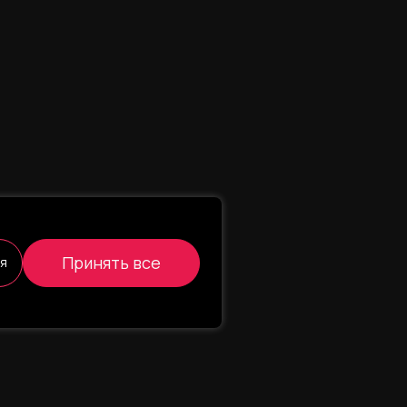
Принять все
ся