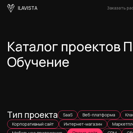
ILAVISTA
Заказать ра
Каталог проектов 
Обучение
Тип проекта
SaaS
Веб-платформа
Кла
Корпоративный сайт
Интернет-магазин
Маркетпл
Мобильное приложение
Промо-сайт
CRM
Сб