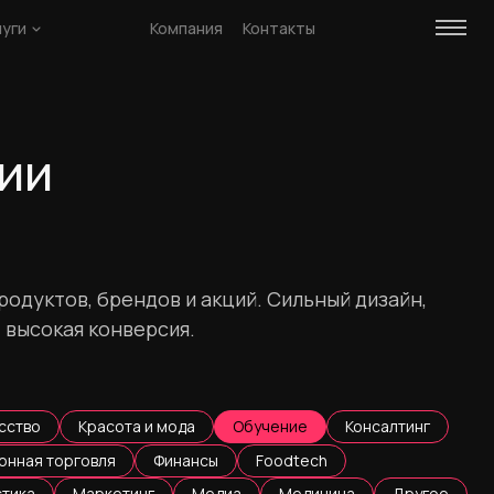
луги
Компания
Контакты
рии
родуктов, брендов и акций. Сильный дизайн,
 высокая конверсия.
сство
Красота и мода
Обучение
Консалтинг
онная торговля
Финансы
Foodtech
стика
Маркетинг
Медиа
Медицина
Другое