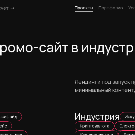
Проекты
Портфолио
Ус
счет
Промо-сайт в индуст
Лендинги под запуск п
минимальный контент,
Индустрия
ссифайд
Иску
ейс
Криптовалюта
Электр
росить все
Юриспруденция
Логи