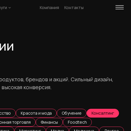
луги
Компания
Контакты
рии
родуктов, брендов и акций. Сильный дизайн,
 высокая конверсия.
сство
Красота и мода
Обучение
Консалтинг
онная торговля
Финансы
Foodtech
стика
Маркетинг
Медиа
Медицина
Другое