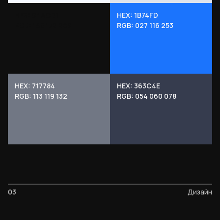
HEX: 94ACD1
HEX: 1B74FD
RGB: 148 172 209
RGB: 027 116 253
HEX: 717784
HEX: 363C4E
RGB: 113 119 132
RGB: 054 060 078
03
Дизайн