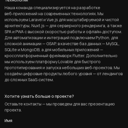
Наша команда специализируется на разработке
веб‑приложений на современных технологиях. Мы
используем Laravel и Vue.js для масштабируемой и чистой
архитектуры, Nuxt.js — для серверного рендеринга, а также
SPA и PWA с высокой скоростью работы и офлайн‑доступом.
Для автоматизации и интеграций подключаем Python, для
сложной анимации — GSAP, в качестве баз данных — MySQL,
SQLite и MongoDB, а для мобильных приложений —
кроссплатформенный фреймворк Flutter. Дополнительно
мы используем платформу Lovable для быстрого
прототипирования и запуска небольших веб‑проектов. Мы
создаём цифровые продукты любого уровня — от лендингов
до сложных SaaS‑систем.
Хотите узнать больше о проекте?
Оставьте контакты — мы проведем для вас презентацию
проекта.
Имя