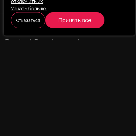
отключить их
.
Узнать больше.
Принять все
Отказаться
ILAVISTA
Product Development
НАВИГАЦИЯ
УСЛУГИ
Наши проекты
Интернет-проекты
Портфолио
Интернет-магазины
О компании
CRM/ERP-системы
Блог
CRM - фармаконадзор
Команда
CRM - логистика
Свяжитесь с нами
Лендинг пейдж
UX/UI дизайн
Мобильное приложение