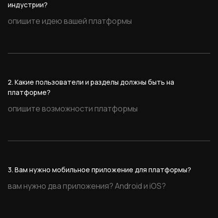
животным.
индустрии?
Регистрация по номеру телефона или через
Telegram открывает личный кабинет с профилем
пользователя и питомца, списком совпадений и
актуальных событий, а раздел социальной миссии
показывает отчёты о перечислении 10% оплат в
приюты.
2. Какие пользователи и разделы должны быть на
платформе?
3. Вам нужно мобильное приложение для платформы?