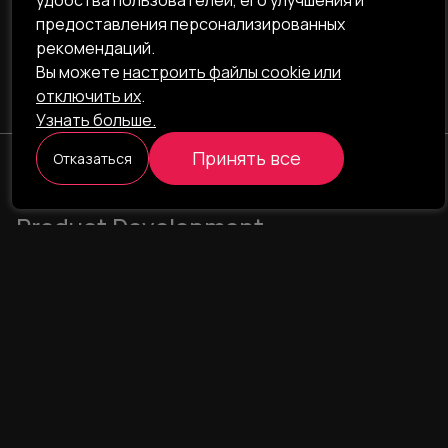
удобства пользователей, его улучшения и
предоставления персонализированных
рекомендаций.
Вы можете
настроить файлы cookie или
отключить их
.
Узнать больше.
Принять все
Отказаться
ILAVISTA
Product Development
НАВИГАЦИЯ
УСЛУГИ
Наши проекты
Интернет-проекты
Портфолио
Интернет-магазины
О компании
CRM/ERP-системы
Блог
CRM - фармаконадзор
Команда
CRM - логистика