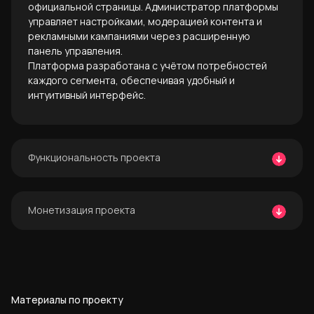
официальной страницы. Администратор платформы
управляет настройками, модерацией контента и
рекламными кампаниями через расширенную
панель управления.
Платформа разработана с учётом потребностей
каждого сегмента, обеспечивая удобный и
интуитивный интерфейс.
Функциональность проекта
Проект включает главную страницу, страницы
Монетизация проекта
направлений, стран, работы, авторов (физических
лиц) и компаний (юридических лиц), а также
страницы подписок и результатов поиска.
Модель монетизации включает подписку на
Реализованы личные кабинеты для физических и
расширенный функционал, размещение рекламных
юридических лиц, системы избранного, сообщений,
кампаний через администратора, а также
комментариев и лайков. Управление осуществляется
интеграцию с партнёрскими программами Яндекса и
через удобную панель администратора.
Материалы по проекту
Google.
Все элементы созданы с учетом требований UX/UI