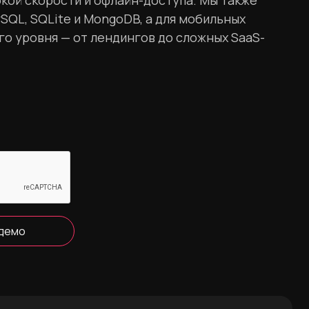
окой скорости и офлайн-доступа. Мы также
SQL, SQLite и MongoDB, а для мобильных
о уровня — от лендингов до сложных SaaS-
 демо