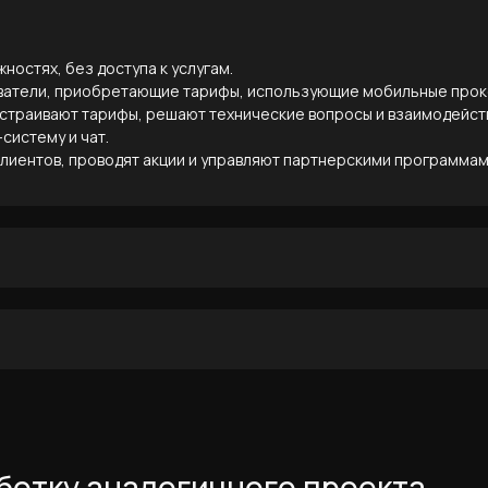
остях, без доступа к услугам.
ователи, приобретающие тарифы, использующие мобильные прок
страивают тарифы, решают технические вопросы и взаимодейст
систему и чат.
лиентов, проводят акции и управляют партнерскими программам
реимущества и тарифы.
каунта.
I-ключами.
и.
кциям.
ки и статистика трафика.
ежей.
поддержкой.
аботку аналогичного проекта,
и прокси.