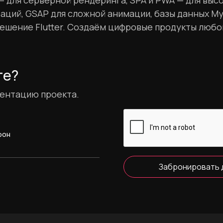
 — для серверной рендеринга, SPA и PWA — для выс
аций, GSAP для сложной анимации, базы данных My
ение Flutter. Создаём цифровые продукты любог
те?
зентацию проекта.
фон
Забронировать