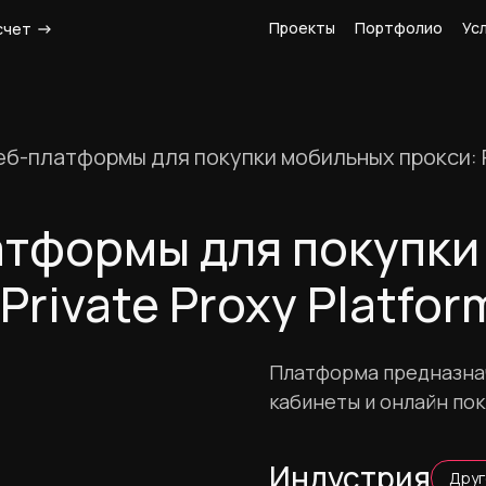
Проекты
Портфолио
Ус
счет
еб-платформы для покупки мобильных прокси: Pr
атформы для покупки
rivate Proxy Platfor
Платформа предназнач
кабинеты и онлайн пок
Индустрия
Друг