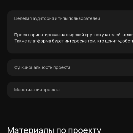
Целевая аудитория и типы пользователей
Проект ориентирован на широкий круг покупателей, вкл
Также платформа будет интересна тем, кто ценит удобств
Функциональность проекта
- каталог акций
Монетизация проекта
- интерактивная карта магазинов
- личный кабинет пользователя
- новостной раздел
Проект ориентирован на продажу товаров в офлайн-мага
- бонусная программа
эффективности продаж и анализа пользовательского пов
- интеграция с CRM-системой
Материалы по проекту
Все элементы оптимизированы для мобильных устройств 