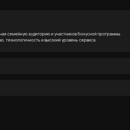
ючая семейную аудиторию и участников бонусной программы.
о, технологичность и высокий уровень сервиса.
зинах, повышение лояльности клиентов и продвижение акционны
едения.
и обеспечивают быструю и стабильную загрузку.