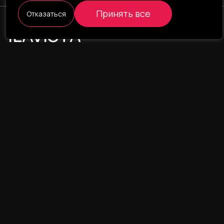
Принять все
Отказаться
ILAVISTA
Product Development
НАВИГАЦИЯ
УСЛУГИ
Наши проекты
Интернет-проекты
Портфолио
Интернет-магазины
О компании
CRM/ERP-системы
Блог
CRM - фармаконадзор
Команда
CRM - логистика
Свяжитесь с нами
Лендинг пейдж
UX/UI дизайн
Мобильное приложение