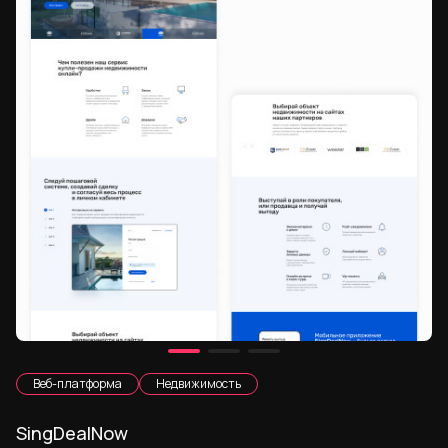
Веб-платформа
Недвижимость
SingDealNow