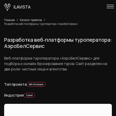
ILAVISTA
Главная
Каталог проектов
Разработка веб‑платформы туроператора: АэроБелСервис
Разработка веб‑платформы туроператора:
АэроБелСервис
Веб‑платформа туроператора «АэроБелСервис» для
подбора и онлайн‑бронирования туров. Сайт разделен на
две роли: частные лица и агентства.
Тип проекта
Веб-платформа
Индустрия
Туризм