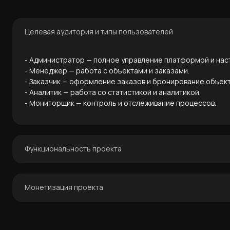
Целевая аудитория и типы пользователей
- Администратор — полное управление платформой и нас
- Менеджер — работа с объектами и заказами.
- Заказчик — оформление заказов и бронирование объект
- Аналитик — работа со статистикой и аналитикой.
- Мониторщик — контроль и отслеживание процессов.
Функциональность проекта
- Главная страница
Монетизация проекта
- Каталог объектов
- Бронирование объектов
- Заказ объектов
Модель монетизации проекта на данный момент не реали
- Полный цикл размещения рекламы — от бронирования д
При этом решение спроектировано с учётом масштабируе