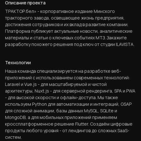
Описание проекта
ТРАКТОР.бел» - корпоративное издание Минского
тракторного завода, освещающее жизнь предприятия,
достижения сотрудников и их вклад в развитие компании.
Платформа публикует актуальные новости, аналитические
материалы и статьи о ключевых событиях МТЗ. Закажите
разработку похожего решения под ключ от студии ILAVISTA.
Технологии
Наша команда специализируется на разработке веб-
приложений с использованием современных технологий:
Laravel и Vue.js - для масштабируемой и чистой
архитектуры, Nuxt.js - для серверной рендеринга, SPA и PWA
- для высокой скорости и офлайн-доступа. Мы также
используем Python для автоматизации и интеграций, GSAP
для сложной анимации, базы данных MySQL, SQLite и
MongoDB, а для мобильных приложений применяем
кроссплатформенное решение Flutter. Создаём цифровые
продукты любого уровня - от лендингов до сложных SaaS-
систем.