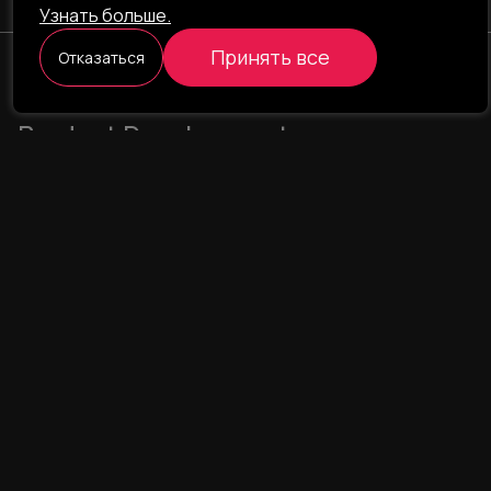
Узнать больше.
Принять все
Отказаться
ILAVISTA
Product Development
НАВИГАЦИЯ
УСЛУГИ
Наши проекты
Интернет-проекты
Портфолио
Интернет-магазины
О компании
CRM/ERP-системы
Блог
CRM - фармаконадзор
Команда
CRM - логистика
Свяжитесь с нами
Лендинг пейдж
UX/UI дизайн
Мобильное приложение