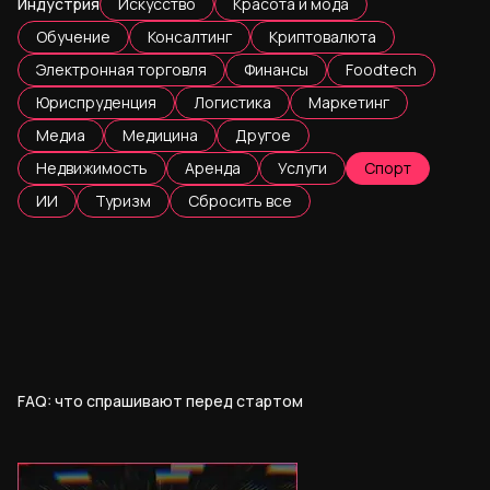
Индустрия
Искусство
Красота и мода
Обучение
Консалтинг
Криптовалюта
Электронная торговля
Финансы
Foodtech
Юриспруденция
Логистика
Маркетинг
Медиа
Медицина
Другое
Недвижимость
Аренда
Услуги
Спорт
ИИ
Туризм
Сбросить все
FAQ: что спрашивают перед стартом