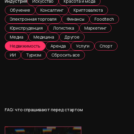
Индустрия
Искусство
Красота и мода
Обучение
Консалтинг
Криптовалюта
Электронная торговля
Финансы
Foodtech
Юриспруденция
Логистика
Маркетинг
Медиа
Медицина
Другое
Недвижимость
Аренда
Услуги
Спорт
ИИ
Туризм
Сбросить все
FAQ: что спрашивают перед стартом