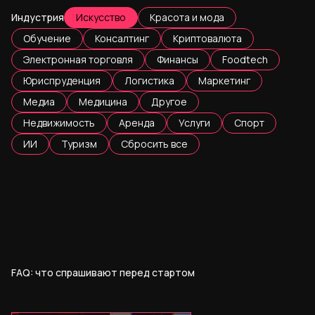
Индустрия
Искусство
Красота и мода
Обучение
Консалтинг
Криптовалюта
Электронная торговля
Финансы
Foodtech
Юриспруденция
Логистика
Маркетинг
Медиа
Медицина
Другое
Недвижимость
Аренда
Услуги
Спорт
ИИ
Туризм
Сбросить все
FAQ: что спрашивают перед стартом