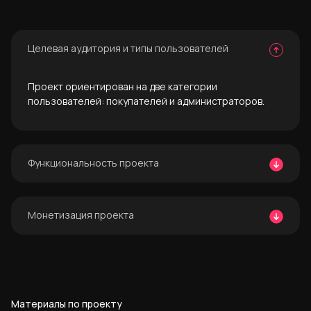
Целевая аудитория и типы пользователей
Проект ориентирован на две категории
пользователей: покупателей и администраторов.
Функциональность проекта
- Главная страница
Монетизация проекта
- Каталог продукции
- Каталог брендов
- Поиск / сортировка, фильтрация
Модель монетизации на текущем этапе не
- Закладки
реализована.
- Оформление заказа
Однако архитектура решения предусматривает
- Бренды
масштабируемость, удобство для пользователей и
- Страница бренда
Материалы по проекту