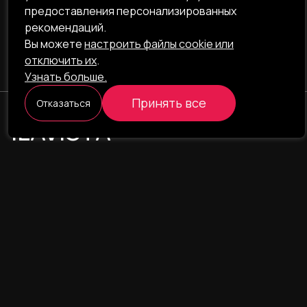
предоставления персонализированных
рекомендаций.
Вы можете
настроить файлы cookie или
отключить их
.
Узнать больше.
Принять все
Отказаться
ILAVISTA
Product Development
НАВИГАЦИЯ
УСЛУГИ
Наши проекты
Интернет-проекты
Портфолио
Интернет-магазины
О компании
CRM/ERP-системы
Блог
CRM - фармаконадзор
Команда
CRM - логистика